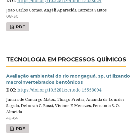
DOI:
https://doi.org/10.5281/zenodo.15558024
João Carlos Gomes, Angéli Aparecida Carreira Santos
08-30
PDF
TECNOLOGIA EM PROCESSOS QUÍMICOS
Avaliação ambiental do rio mongaguá, sp, utilizando
macroinvertebrados bentônicos
DOI:
https://doi.org/10.5281/zenodo.15558094
Janara de Camargo Matos, Thiago Freitas, Amanda de Lourdes
Sagula, Deborah C. Rossi, Viviane F. Menezes, Fernanda S. O.
Almeida
48-64
PDF