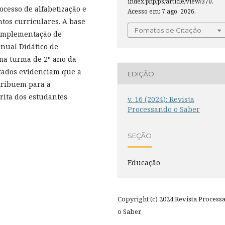
index.php/ps/article/view/370.
ocesso de alfabetização e
Acesso em: 7 ago. 2026.
tos curriculares. A base
Fomatos de Citação
a implementação de
anual Didático de
ma turma de 2º ano da
ltados evidenciam que a
EDIÇÃO
tribuem para a
rita dos estudantes.
v. 16 (2024): Revista
Processando o Saber
SEÇÃO
Educação
Copyright (c) 2024 Revista Process
o Saber