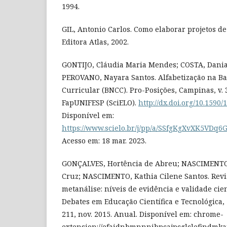
1994.
GIL, Antonio Carlos. Como elaborar projetos de
Editora Atlas, 2002.
GONTIJO, Cláudia Maria Mendes; COSTA, Dania
PEROVANO, Nayara Santos. Alfabetização na 
Curricular (BNCC). Pro-Posições, Campinas, v. 3
FapUNIFESP (SciELO).
http://dx.doi.org/10.1590
Disponível em:
https://www.scielo.br/j/pp/a/SSfgKgXvXK5VDq
Acesso em: 18 mar. 2023.
GONÇALVES, Hortência de Abreu; NASCIMENTO,
Cruz; NASCIMENTO, Kathia Cilene Santos. Revi
metanálise: níveis de evidência e validade cien
Debates em Educação Científica e Tecnológica, [s. 
211, nov. 2015. Anual. Disponível em: chrome-
extension://efaidnbmnnnibpcajpcglclefindmkaj