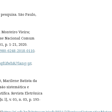
 pesquisa. São Paulo,
 Monteiro Vieira;
Base Nacional Comum
1, p. 1-21, 2020.
/1980-6248-2018-0110
.
6GqfGfwhK/?lang=pt
.
 Marilene Batista da
são sistemática e
tífica. Revista Eletrônica
l], v. 05, n. 03, p. 193-
/
https://ri.ufs.br/bitstream/riufs/8831/2/RevisaoSistematicaMetan