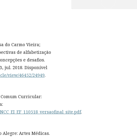
a do Carmo Vieira;
ectivas de alfabetização
oncepções e desafios.
, jul. 2018. Disponível
ticle/view/46452/24949
.
l Comum Curricular:
m:
NCC_EI_EF_110518_versaofinal_site.pdf
.
 Alegre: Artes Médicas.