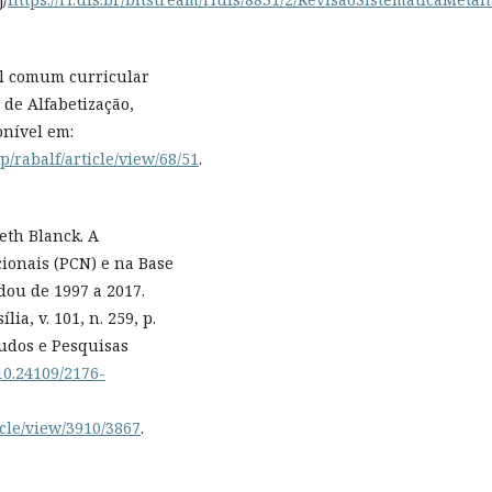
l comum curricular
 de Alfabetização,
ponível em:
p/rabalf/article/view/68/51
.
eth Blanck. A
ionais (PCN) e na Base
ou de 1997 a 2017.
ia, v. 101, n. 259, p.
tudos e Pesquisas
/10.24109/2176-
icle/view/3910/3867
.