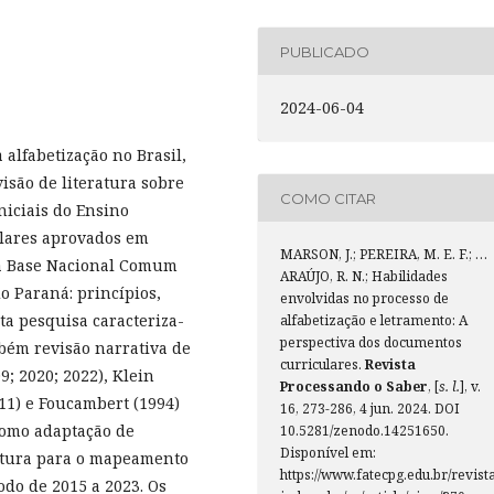
PUBLICADO
2024-06-04
 alfabetização no Brasil,
isão de literatura sobre
COMO CITAR
niciais do Ensino
lares aprovados em
MARSON, J.; PEREIRA, M. E. F.; …
 a Base Nacional Comum
ARAÚJO, R. N.; Habilidades
o Paraná: princípios,
envolvidas no processo de
sta pesquisa caracteriza-
alfabetização e letramento: A
perspectiva dos documentos
bém revisão narrativa de
curriculares.
Revista
9; 2020; 2022), Klein
Processando o Saber
, [
s. l.
], v.
011) e Foucambert (1994)
16, 273-286, 4 jun. 2024. DOI
como adaptação de
10.5281/zenodo.14251650.
Disponível em:
ratura para o mapeamento
https://www.fatecpg.edu.br/revista
do de 2015 a 2023. Os