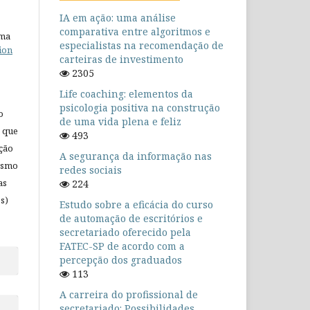
IA em ação: uma análise
comparativa entre algoritmos e
uma
especialistas na recomendação de
ion
carteiras de investimento
2305
Life coaching: elementos da
psicologia positiva na construção
o
de uma vida plena e feliz
 que
493
ação
A segurança da informação nas
mesmo
redes sociais
as
224
s)
Estudo sobre a eficácia do curso
de automação de escritórios e
secretariado oferecido pela
FATEC-SP de acordo com a
percepção dos graduados
113
A carreira do profissional de
secretariado: Possibilidades