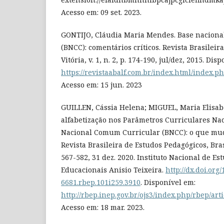
Acesso em: 09 set. 2023.
GONTIJO, Cláudia Maria Mendes. Base naciona
(BNCC): comentários críticos. Revista Brasileira
Vitória, v. 1, n. 2, p. 174-190, jul/dez, 2015. Dis
https://revistaabalf.com.br/index.html/index.ph
Acesso em: 15 jun. 2023
GUILLEN, Cássia Helena; MIGUEL, Maria Elisab
alfabetização nos Parâmetros Curriculares Nac
Nacional Comum Curricular (BNCC): o que mud
Revista Brasileira de Estudos Pedagógicos, Brasíl
567-582, 31 dez. 2020. Instituto Nacional de Es
Educacionais Anisio Teixeira.
http://dx.doi.org
6681.rbep.101i259.3910
. Disponível em:
http://rbep.inep.gov.br/ojs3/index.php/rbep/art
Acesso em: 18 mar. 2023.