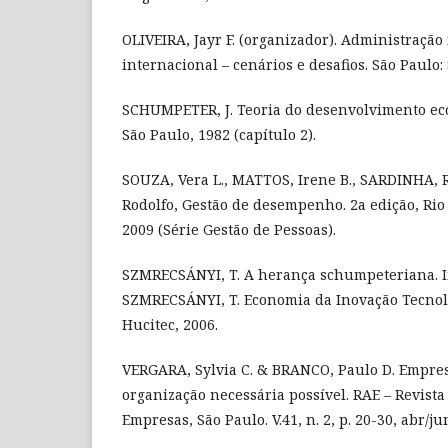
OLIVEIRA, Jayr F. (organizador). Administração
internacional – cenários e desafios. São Paulo: 
SCHUMPETER, J. Teoria do desenvolvimento eco
São Paulo, 1982 (capítulo 2).
SOUZA, Vera L., MATTOS, Irene B., SARDINHA, R
Rodolfo, Gestão de desempenho. 2a edição, Rio 
2009 (Série Gestão de Pessoas).
SZMRECSÁNYI, T. A herança schumpeteriana. In
SZMRECSÁNYI, T. Economia da Inovação Tecnoló
Hucitec, 2006.
VERGARA, Sylvia C. & BRANCO, Paulo D. Empre
organização necessária possível. RAE – Revist
Empresas, São Paulo. V.41, n. 2, p. 20-30, abr/ju