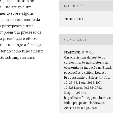
&T) com o intuito de
PUBLICADO
. Este artigo é um
imento sobre alguns
2018-10-01
 para o crescimento da
ta percepções e uma
 compõem um processo de
r a premência e efetiva
COMO CITAR
 no que tange a formação
, tendo como fundamento
FRANZESE, M. V. C.;
ação schumpeteriana.
Características da gestão do
conhecimento na trajetória da
economia da inovação no Brasil:
percepções e crítica.
Revista
Processando o Saber
, [
s. l.
], v.
10, 35-58, 1 out. 2018. DOI
10.5281/zenodo.15540893.
Disponível em:
https://www.fatecpg.edu.br/revista
index.php/ps/article/view/48.
Acesso em: 8 ago. 2026.