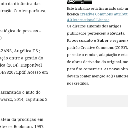
udo da dinâmica das
Este trabalho está licensiado sob 
stração Contemporânea,
licença
Creative Commons Attribut
4.0 International License
.
Os direitos autorais dos artigos
ratégica de pessoas –
publicados pertencem à
Revista
0.
Processando o Saber
e seguem 
padrão Creative Commons (CC BY),
ZANS, Angélica T.S.;
permite o remixe, adaptação e cri
ção entre a gestão do
de obras derivadas do original, 
ca (2014). Disponível
para fins comerciais. As novas obr
14/982071.pdf. Acesso em
devem conter menção ao(s) autor(e
nos créditos.
ascarando o mito do
warcz, 2014, capítulos 2
– além da produção em
 Alegre: Bookman, 1997.