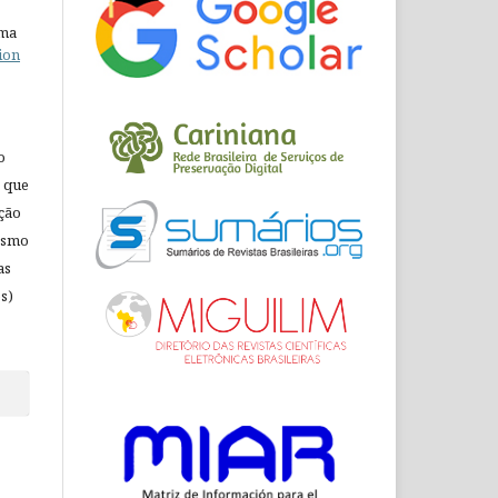
uma
ion
o
 que
ação
mesmo
as
s)