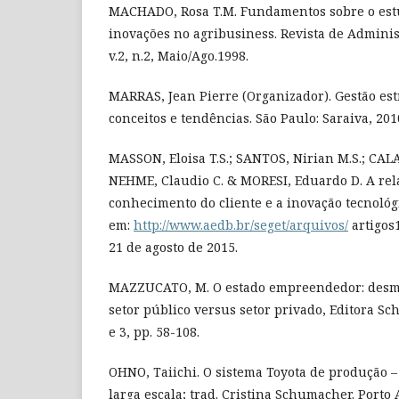
MACHADO, Rosa T.M. Fundamentos sobre o est
inovações no agribusiness. Revista de Admini
v.2, n.2, Maio/Ago.1998.
MARRAS, Jean Pierre (Organizador). Gestão est
conceitos e tendências. São Paulo: Saraiva, 201
MASSON, Eloisa T.S.; SANTOS, Nirian M.S.; CALA
NEHME, Claudio C. & MORESI, Eduardo D. A rela
conhecimento do cliente e a inovação tecnológi
em:
http://www.aedb.br/seget/arquivos/
artigos
21 de agosto de 2015.
MAZZUCATO, M. O estado empreendedor: desm
setor público versus setor privado, Editora Sch
e 3, pp. 58-108.
OHNO, Taiichi. O sistema Toyota de produção 
larga escala; trad. Cristina Schumacher. Porto