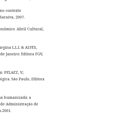
 no contexto
Saraiva, 2007.
nômico. Abril Cultural,
egina L.L.L & ALVES,
de Janeiro: Editora FGV,
: PELAEZ, V.;
gica. São Paulo, Editora
sa humanizada: a
a de Administração de
n.2001.