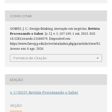
COMO CITAR
GOMES, J. C.; Design thinking, inovação em negócios.
Revista
Processando o Saber
, [
s. l.
], v. 5, 107-109, 1 out. 2013. DOI
10.5281/zenodo.15566079. Disponível em:
https://www.fatecpg.edu.br/revista/index.php/ps/article/view/92.
Acesso em: 6 ago. 2026.
Fomatos de Citação
EDIÇÃO
v. 5 (2013): Revista Processando o Saber
SEÇÃO