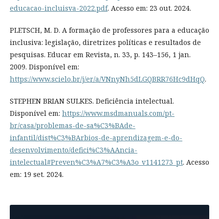
educacao-incluisva-2022.pdf
. Acesso em: 23 out. 2024.
PLETSCH, M. D. A formação de professores para a educação
inclusiva: legislação, diretrizes políticas e resultados de
pesquisas. Educar em Revista, n. 33, p. 143–156, 1 jan.
2009. Disponível em:
https://www.scielo.br/j/er/a/VNnyNh5dLGQBRR76Hc9dHqQ
.
STEPHEN BRIAN SULKES. Deficiência intelectual.
Disponível em:
https://www.msdmanuals.com/pt-
br/casa/problemas-de-sa%C3%BAde-
infantil/dist%C3%BArbios-de-aprendizagem-e-do-
desenvolvimento/defici%C3%AAncia-
intelectual#Preven%C3%A7%C3%A3o_v1141273_pt
. Acesso
em: 19 set. 2024.