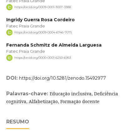
Fatec Praia Grande
https://orcid.org/0009-0001-3007-3388
Ingridy Guerra Rosa Cordeiro
Fatec Praia Grande
https://orcid.org/0009-0004-6746-7075
Fernanda Schmitz de Almeida Larguesa
Fatec Praia Grande
https://orcid.org/0000-0001-6250-6953
DOI:
https://doi.org/10.5281/zenodo.15492977
Palavras-chave:
Educação inclusiva, Deficiência
cognitiva, Alfabetização, Formação docente
RESUMO