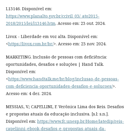
L13146. Disponível em:
https://www.planalto.gov.br/ccivil_03/_ato2015-
2018/2015/lei/l13146.htm
. Acesso em: 23 out. 2024.
Livox - Liberdade em voz alta. Disponível em:
<
https://livox.com.br/br/
>. Acesso em: 23 nov. 2024.
MARKETING. Inclusão de pessoas com deficiência:
oportunidades, desafios e soluções | Hand Talk.
Disponível em:
<
https://www.handtalk.me/br/blog/inclusao-de-pessoas-
com-deficiencia-oportunidades-desafios-e-solucoes/
>.
Acesso em: 4 dez. 2024.
MESSIAS, V.; CAPELLINI, F. Verônica Lima dos Reis. Desafios
e propostas atuais da educação inclusiva. [s.l: s.n.].
Disponível em:
https://www.fc.unesp.br/Home/latedip/reis-
capelinni-ebook-desafios-e-propostas-atuais-da-