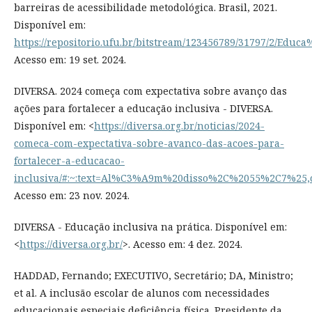
barreiras de acessibilidade metodológica. Brasil, 2021.
Disponível em:
https://repositorio.ufu.br/bitstream/123456789/31797/2/E
Acesso em: 19 set. 2024.
DIVERSA. 2024 começa com expectativa sobre avanço das
ações para fortalecer a educação inclusiva - DIVERSA.
Disponível em: <
https://diversa.org.br/noticias/2024-
comeca-com-expectativa-sobre-avanco-das-acoes-para-
fortalecer-a-educacao-
inclusiva/#:~:text=Al%C3%A9m%20disso%2C%2055%2C7%2
Acesso em: 23 nov. 2024.
DIVERSA - Educação inclusiva na prática. Disponível em:
<
https://diversa.org.br/
>. Acesso em: 4 dez. 2024.
HADDAD, Fernando; EXECUTIVO, Secretário; DA, Ministro;
et al. A inclusão escolar de alunos com necessidades
educacionais especiais deficiência física. Presidente da