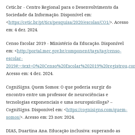
Cetic.br - Centro Regional para o Desenvolvimento da
Sociedade da Informação. Disponível em:
<
https://cetic.br/pt/tics/pesquisa/2020/escolas/CO1/
>. Acesso
em: 4 dez. 2024.
Censo Escolar 2019 - Ministério da Educação. Disponível
em: <
http://portal.mec.gov.br/component/tags/tag/censo-
escolar-
2019#:~:text=O%20Censo%20Escolar%202019%20registrou
Acesso em: 4 dez. 2024.
CogniSigns. Quem Somos: O que poderia surgir do
encontro entre um professor de neurociências e
tecnologias exponenciais e uma neuropsicóloga? –
CogniSigns. Disponível em: <
https://cognisigns.com/quem-
somos/
>. Acesso em: 23 nov. 2024.
DIAS, Duartina Ana. Educação inclusiva: superando as