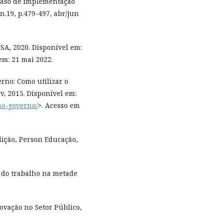
 caso de implementação
 n.19, p.479-497, abr/jun
SA, 2020. Disponível em:
em: 21 mai 2022.
rno: Como utilizar o
, 2015. Disponível em:
-no-governo/
>. Acesso em
dição, Person Educação,
o do trabalho na metade
vação no Setor Público,