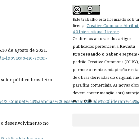
Este trabalho está licensiado sob 
licença
Creative Commons Attribut
4.0 International License
.
Os direitos autorais dos artigos
publicados pertencem à
Revista
.10 de agosto de 2021.
Processando o Saber
e seguem 
o-da-inovacao-no-setor-
padrão Creative Commons (CC BY),
permite o remixe, adaptação e cri
de obras derivadas do original, 
etor público brasileiro.
para fins comerciais. As novas obr
devem conter menção ao(s) autor(e
nos créditos.
1/5715/4/2_Compet%c3%aancias%20essenciais%20de%20lideran%c
m o desenvolvimento no
7/5-dificuldades-que-