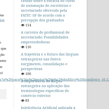
Estudo sobre a eficácia do curso
de automação de escritórios e
secretariado oferecido pela
uma
FATEC-SP de acordo com a
ion
percepção dos graduados
114
A carreira do profissional de
secretariado: Possibilidades
empreendedoras
o
110
 que
A trajetória e o futuro das línguas
ação
estrangeiras nas Fatecs:
mesmo
surgimento, consolidação e
as
perspectivas
s)
100
3%a7a%20para%20o%20setor%20p%c3%bablico%20brasileiro_16.12
A importância da língua
estrangeira na aplicação das
terminologias específicas do
comércio exterior
83
Inteligência Artificial aplicada à