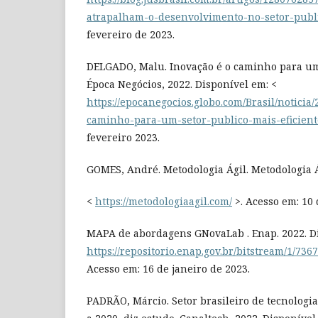
atrapalham-o-desenvolvimento-no-setor-publ
fevereiro de 2023.
DELGADO, Malu. Inovação é o caminho para um 
Época Negócios, 2022. Disponível em: <
https://epocanegocios.globo.com/Brasil/noticia
caminho-para-um-setor-publico-mais-eficient
fevereiro 2023.
GOMES, André. Metodologia Ágil. Metodologia Á
<
https://metodologiaagil.com/
>. Acesso em: 10 
MAPA de abordagens GNovaLab . Enap. 2022. Di
https://repositorio.enap.gov.br/bitstream/
Acesso em: 16 de janeiro de 2023.
PADRÃO, Márcio. Setor brasileiro de tecnologi