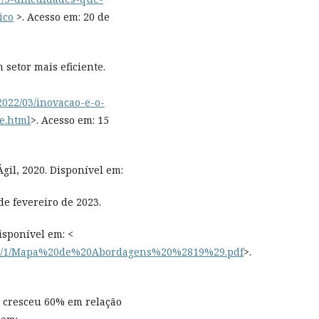
ico
>. Acesso em: 20 de
setor mais eficiente.
/2022/03/inovacao-e-o-
e.html
>. Acesso em: 15
gil, 2020. Disponível em:
de fevereiro de 2023.
sponível em: <
1/7367/1/Mapa%20de%20Abordagens%20%2819%29.pdf
>.
a cresceu 60% em relação