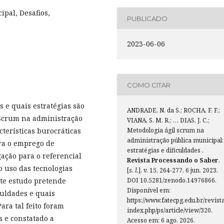
pal, Desafios,
PUBLICADO
2023-06-06
COMO CITAR
s e quais estratégias são
ANDRADE, N. da S.; ROCHA, F. F.;
 Scrum na administração
VIANA, S. M. R.; … DIAS, J. C.;
cterísticas burocráticas
Metodologia ágil scrum na
administração pública municipal:
ara o emprego de
estratégias e dificuldades .
gação para o referencial
Revista Processando o Saber
,
o uso das tecnologias
[
s. l.
], v. 15, 264-277, 6 jun. 2023.
ste estudo pretende
DOI 10.5281/zenodo.14976866.
Disponível em:
culdades e quais
https://www.fatecpg.edu.br/revista
ara tal feito foram
index.php/ps/article/view/320.
s e constatado a
Acesso em: 6 ago. 2026.