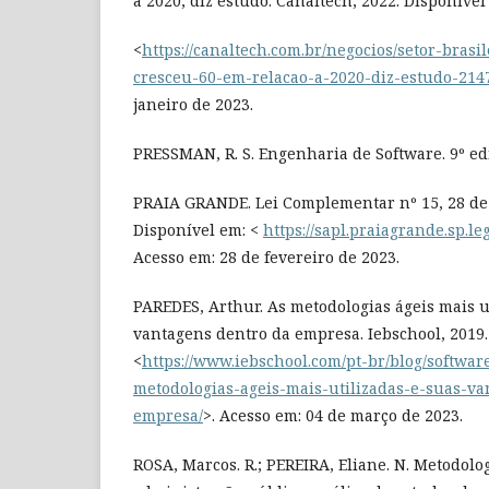
a 2020, diz estudo. Canaltech, 2022. Disponível
<
https://canaltech.com.br/negocios/setor-brasi
cresceu-60-em-relacao-a-2020-diz-estudo-214
janeiro de 2023.
PRESSMAN, R. S. Engenharia de Software. 9º ed
PRAIA GRANDE. Lei Complementar nº 15, 28 de
Disponível em: <
https://sapl.praiagrande.sp.leg.
Acesso em: 28 de fevereiro de 2023.
PAREDES, Arthur. As metodologias ágeis mais u
vantagens dentro da empresa. Iebschool, 2019.
<
https://www.iebschool.com/pt-br/blog/softwar
metodologias-ageis-mais-utilizadas-e-suas-v
empresa/
>. Acesso em: 04 de março de 2023.
ROSA, Marcos. R.; PEREIRA, Eliane. N. Metodolo