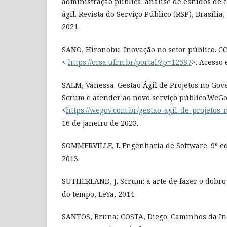
administração pública: análise de estudos de
ágil. Revista do Serviço Público (RSP), Brasília,
2021.
SANO, Hironobu. Inovação no setor público. CC
<
https://ccsa.ufrn.br/portal/?p=12587
>. Acesso 
SALM, Vanessa. Gestão Ágil de Projetos no Gove
Scrum e atender ao novo serviço público.WeGov
<
https://wegov.com.br/gestao-agil-de-projetos
16 de janeiro de 2023.
SOMMERVILLE, I. Engenharia de Software. 9º e
2013.
SUTHERLAND, J. Scrum: a arte de fazer o dobr
do tempo, LeYa, 2014.
SANTOS, Bruna; COSTA, Diego. Caminhos da Ino