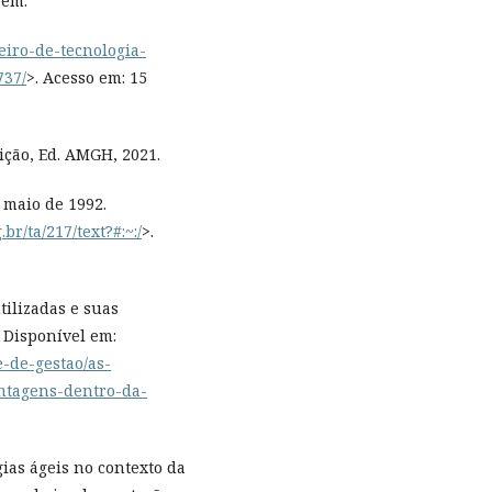
 em:
leiro-de-tecnologia-
737/
>. Acesso em: 15
ição, Ed. AMGH, 2021.
 maio de 1992.
br/ta/217/text?#:~:/
>.
tilizadas e suas
 Disponível em:
e-de-gestao/as-
antagens-dentro-da-
gias ágeis no contexto da