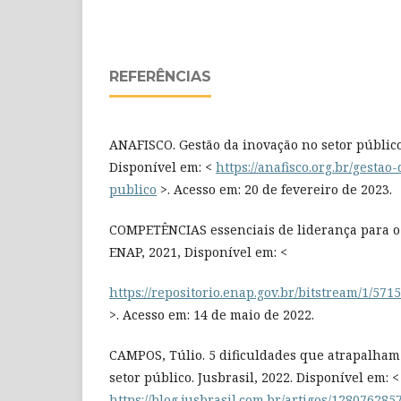
REFERÊNCIAS
ANAFISCO. Gestão da inovação no setor público
Disponível em: <
https://anafisco.org.br/gesta
publico
>. Acesso em: 20 de fevereiro de 2023.
COMPETÊNCIAS essenciais de liderança para o s
ENAP, 2021, Disponível em: <
https://repositorio.enap.gov.br/bitstream/
>. Acesso em: 14 de maio de 2022.
CAMPOS, Túlio. 5 dificuldades que atrapalha
setor público. Jusbrasil, 2022. Disponível em: <
https://blog.jusbrasil.com.br/artigos/128076285