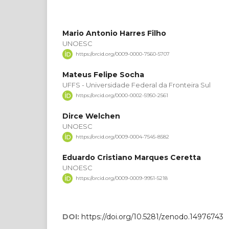
Mario Antonio Harres Filho
UNOESC
https://orcid.org/0009-0000-7560-5707
Mateus Felipe Socha
UFFS - Universidade Federal da Fronteira Sul
https://orcid.org/0000-0002-5950-2561
Dirce Welchen
UNOESC
https://orcid.org/0009-0004-7545-8582
Eduardo Cristiano Marques Ceretta
UNOESC
https://orcid.org/0009-0009-9951-5218
DOI:
https://doi.org/10.5281/zenodo.14976743