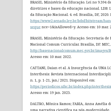
BRASIL. Ministério da Educação. Lei no 9.394 de
diretrizes e bases da educação nacional. LDB: L
da Educação Nacional. 4. ed. Brasília, DF, 2020.
https://www2.senado.leg.br/bdsf/bitstream/han
seque
nce=1&isAllowed=y. Acesso em: 10 mar. 
BRASIL. Ministério da Educação. Secretaria de 
Nacional Comum Curricular. Brasília, DF: MEC,
http://basenacionalcomum.mec.gov.br/images/B
Acesso em: 10 mar. 2022.
CATTANI, Daian et al. A Insurgência da UNA L
Interthesis: Revista Internacional Interdisciplin
n. 1, p. 1-21, jan./ 2021. Disponível em:
https://periodicos.ufsc.br/index.php/interthesi
Acesso em: 19 jan. 2023.
DALTRO, Mônica Ramos; FARIA, Anna Amélia de.
uma narrativa científica na pós-modernidade.