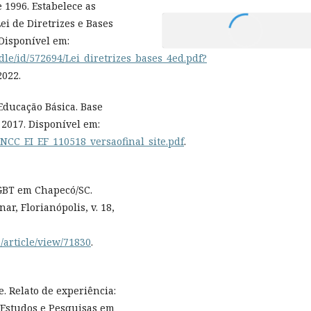
 1996. Estabelece as
ei de Diretrizes e Bases
 Disponível em:
dle/id/572694/Lei_diretrizes_bases_4ed.pdf?
2022.
Educação Básica. Base
 2017. Disponível em:
NCC_EI_EF_110518_versaofinal_site.pdf
.
GBT em Chapecó/SC.
ar, Florianópolis, v. 18,
s/article/view/71830
.
 Relato de experiência:
 Estudos e Pesquisas em