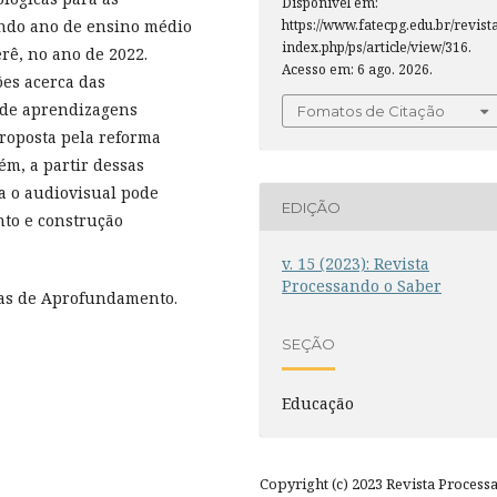
Disponível em:
ndo ano de ensino médio
https://www.fatecpg.edu.br/revista
index.php/ps/article/view/316.
rê, no ano de 2022.
Acesso em: 6 ago. 2026.
ões acerca das
 de aprendizagens
Fomatos de Citação
proposta pela reforma
m, a partir dessas
a o audiovisual pode
EDIÇÃO
to e construção
v. 15 (2023): Revista
Processando o Saber
has de Aprofundamento.
SEÇÃO
Educação
Copyright (c) 2023 Revista Process