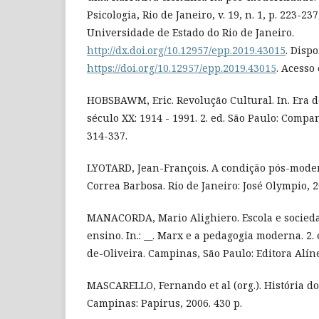
Psicologia, Rio de Janeiro, v. 19, n. 1, p. 223-237
Universidade de Estado do Rio de Janeiro.
http://dx.doi.org/10.12957/epp.2019.43015
. Disp
https://doi.org/10.12957/epp.2019.43015
. Acesso 
HOBSBAWM, Eric. Revolução Cultural. In. Era d
século XX: 1914 - 1991. 2. ed. São Paulo: Compan
314-337.
LYOTARD, Jean-François. A condição pós-modern
Correa Barbosa. Rio de Janeiro: José Olympio, 2
MANACORDA, Mario Alighiero. Escola e socieda
ensino. In.: __. Marx e a pedagogia moderna. 2
de-Oliveira. Campinas, São Paulo: Editora Alíne
MASCARELLO, Fernando et al (org.). História 
Campinas: Papirus, 2006. 430 p.