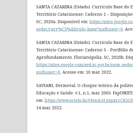
SANTA CATARINA (Estado). Currículo Base do 
Território Catarinense: Caderno 1 – Disposições
SC, 2020a. Disponível em:
https://sites.google.
sedsc/curr%C3%ADculo-base?authuser=0
. Ace
SANTA CATARINA (Estado). Currículo Base do 
Território Catarinense: Caderno 3 - Portfólio d
Aprofundamento. Florianópolis, SC, 2020b. Dis
https://sites.google.com/sed.sc.gov.br/nem-s
authuser=0
. Acesso em: 10 mar. 2022.
SAVIANI, Dermeval. O choque teórico da politec
Educação e Saúde. v.1, n.1, mar. 2003. FapUNIFE
em:
https://www.scielo.br/j/tes/a/zLgxpxrzCX5
14 mar. 2022.