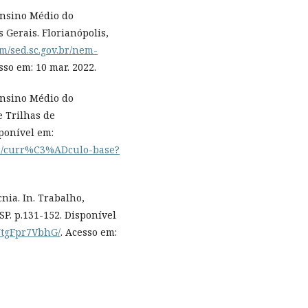
Ensino Médio do
 Gerais. Florianópolis,
com/sed.sc.gov.br/nem-
sso em: 10 mar. 2022.
Ensino Médio do
e Trilhas de
ponível em:
edsc/curr%C3%ADculo-base?
nia. In. Trabalho,
SP. p.131-152. Disponível
GYtgFpr7VbhG/
. Acesso em: