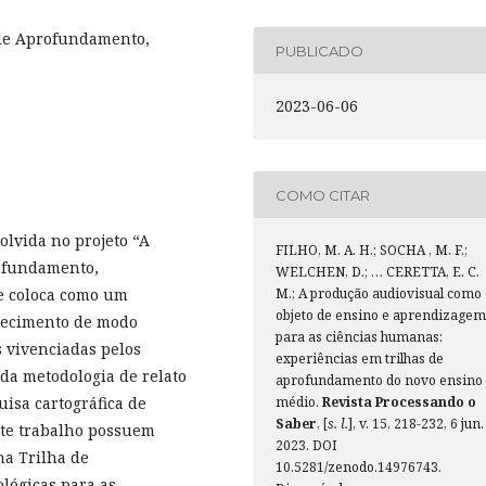
 de Aprofundamento,
PUBLICADO
2023-06-06
COMO CITAR
volvida no projeto “A
FILHO, M. A. H.; SOCHA , M. F.;
rofundamento,
WELCHEN, D.; … CERETTA, E. C.
e coloca como um
M.; A produção audiovisual como
objeto de ensino e aprendizagem
hecimento de modo
para as ciências humanas:
s vivenciadas pelos
experiências em trilhas de
 da metodologia de relato
aprofundamento do novo ensino
uisa cartográfica de
médio.
Revista Processando o
Saber
, [
s. l.
], v. 15, 218-232, 6 jun.
ste trabalho possuem
2023. DOI
na Trilha de
10.5281/zenodo.14976743.
lógicas para as