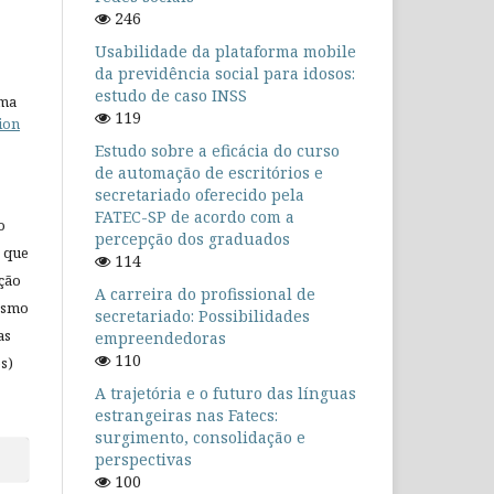
246
Usabilidade da plataforma mobile
da previdência social para idosos:
estudo de caso INSS
uma
119
ion
Estudo sobre a eficácia do curso
de automação de escritórios e
secretariado oferecido pela
FATEC-SP de acordo com a
o
percepção dos graduados
 que
114
ação
A carreira do profissional de
mesmo
secretariado: Possibilidades
as
empreendedoras
110
s)
A trajetória e o futuro das línguas
estrangeiras nas Fatecs:
surgimento, consolidação e
perspectivas
100