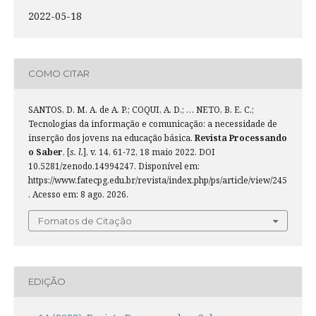
2022-05-18
COMO CITAR
SANTOS, D. M. A. de A. P.; COQUI, A. D.; … NETO, B. E. C.;
Tecnologias da informação e comunicação: a necessidade de
inserção dos jovens na educação básica.
Revista Processando
o Saber
, [
s. l.
], v. 14, 61-72, 18 maio 2022. DOI
10.5281/zenodo.14994247. Disponível em:
https://www.fatecpg.edu.br/revista/index.php/ps/article/view/245
. Acesso em: 8 ago. 2026.
Fomatos de Citação
EDIÇÃO