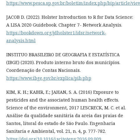
https://www.pesca.sp.gov.br/boletim/index.php/bip/article/vi
JACOB D. (2022). Holster Introduction to R for Data Science:
A LISA 2020 Guidebook. Chapter 7- Network Analysis.
https://bookdown.org/jdholster1/idsr/network-
analysis.html
INSTITUO BRASILEIRO DE GEOGRAFIA E ESTATÍSTICA
(IBGE) (2020). Produto interno bruto dos municípios.
Coordenação de Contas Nacionais.
https://www.ibge.gov.br/explica/pib.php
KIM, K. H.; KABIR, E.; JAHAN, S. A. (2016) Exposure to
pesticides and the associated human health effects.
Science of the environment, 2017 LESCRECK, M. C. et al.
Análise da qualidade sanitária da areia das praias de
Santos, litoral do estado de São Paulo. Engenharia
Sanitaria e Ambiental, vol. 21, n. 4, p. 777-782.
https://doi.org/10.1016/j.scitotenv.2016.09.009