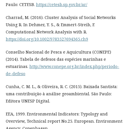
Paulo: CETESB.
https://cetesb.sp.gov.br/ar/
Charrad, M. (2016). Cluster Analysis of Social Networks
Using R. In Dehmer, Y. S., & Emmert-Streib, F.
Computational Network Analysis with R.
https://doi.org/10.1002/9783527694365.ch9
Conselho Nacional de Pesca e Aquicultura (CONEPE)
(2014). Tabela de defesos das espécies marinhas e
estuarinas.
http://www.conepe.org.br/index.php/periodo-
de-defeso
Cunha, C. M. L., & Oliveira, R. C. (2015). Baixada Santista:
uma contribuição à análise geoambiental. São Paulo:
Editora UNESP Digital.
EEA, 1999. Environmental Indicators: Typology and
Overview, Technical report No.25. European. Environment
Agency, Copenhagen.