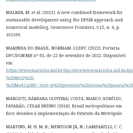
MALMIR, M. et al. (2021). A new combined framework for
sustainable development using the DPSIR approach and
numerical modeling. Geoscience Frontiers, v.12, n. 4, p.
101169.
MARINHA DO BRASIL. NORMAM-11/DPC (2022). Portaria
DPC/DGN/MB nº 63, de 22 de setembro de 2022. Disponível
em:
https://www.marinha.mil.br/dpc/sites/www.marinha.mil.br.
%20Rev2%20-
%20Mod2.pdf#:~:text=A%20presente%20norma%20possu
MARGUTI, BÁRBARA OLIVEIRA; COSTA, MARCO AURÉLIO;
FAVARÃO, CESAR BRUNO (2018). Brasil metropolitano em
foco: desafios à implementação do Estatuto da Metrópole.
MARTINS, M. H. M. B.; MENEGON JR, N.; LAMPARELLI, C. C.