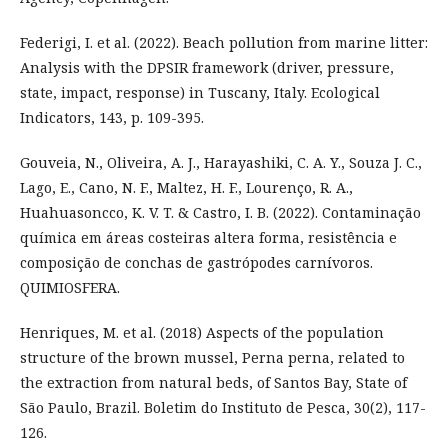
Federigi, I. et al. (2022). Beach pollution from marine litter:
Analysis with the DPSIR framework (driver, pressure,
state, impact, response) in Tuscany, Italy. Ecological
Indicators, 143, p. 109-395.
Gouveia, N., Oliveira, A. J., Harayashiki, C. A. Y., Souza J. C.,
Lago, E., Cano, N. F., Maltez, H. F., Lourenço, R. A.,
Huahuasoncco, K. V. T. & Castro, I. B. (2022). Contaminação
química em áreas costeiras altera forma, resistência e
composição de conchas de gastrópodes carnívoros.
QUIMIOSFERA.
Henriques, M. et al. (2018) Aspects of the population
structure of the brown mussel, Perna perna, related to
the extraction from natural beds, of Santos Bay, State of
São Paulo, Brazil. Boletim do Instituto de Pesca, 30(2), 117-
126.