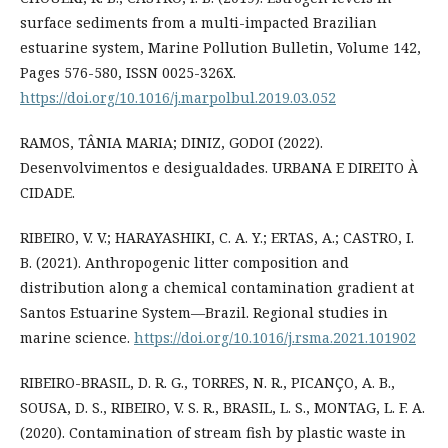
surface sediments from a multi-impacted Brazilian
estuarine system, Marine Pollution Bulletin, Volume 142,
Pages 576-580, ISSN 0025-326X.
https://doi.org/10.1016/j.marpolbul.2019.03.052
RAMOS, TÂNIA MARIA; DINIZ, GODOI (2022).
Desenvolvimentos e desigualdades. URBANA E DIREITO À
CIDADE.
RIBEIRO, V. V.; HARAYASHIKI, C. A. Y.; ERTAS, A.; CASTRO, I.
B. (2021). Anthropogenic litter composition and
distribution along a chemical contamination gradient at
Santos Estuarine System—Brazil. Regional studies in
marine science.
https://doi.org/10.1016/j.rsma.2021.101902
RIBEIRO-BRASIL, D. R. G., TORRES, N. R., PICANÇO, A. B.,
SOUSA, D. S., RIBEIRO, V. S. R., BRASIL, L. S., MONTAG, L. F. A.
(2020). Contamination of stream fish by plastic waste in