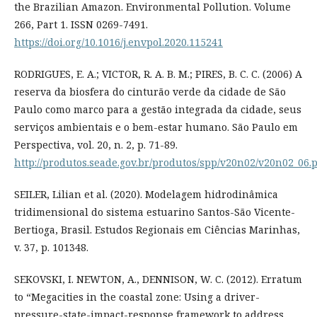
the Brazilian Amazon. Environmental Pollution. Volume
266, Part 1. ISSN 0269-7491.
https://doi.org/10.1016/j.envpol.2020.115241
RODRIGUES, E. A.; VICTOR, R. A. B. M.; PIRES, B. C. C. (2006) A
reserva da biosfera do cinturão verde da cidade de São
Paulo como marco para a gestão integrada da cidade, seus
serviços ambientais e o bem-estar humano. São Paulo em
Perspectiva, vol. 20, n. 2, p. 71-89.
http://produtos.seade.gov.br/produtos/spp/v20n02/v20n02_06.
SEILER, Lilian et al. (2020). Modelagem hidrodinâmica
tridimensional do sistema estuarino Santos-São Vicente-
Bertioga, Brasil. Estudos Regionais em Ciências Marinhas,
v. 37, p. 101348.
SEKOVSKI, I. NEWTON, A., DENNISON, W. C. (2012). Erratum
to “Megacities in the coastal zone: Using a driver-
pressure-state-impact-response framework to address