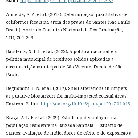
Mater.
https://doi.org/10.1016/j.jhazmat.2020.122937
Almeida, A. A. et al. (2018). Determinação quantitativa de
coliformes fecais na areia das praias de Santos (São Paulo,
Brasil). Anais do Encontro Nacional de Pós Graduação,
2(1), 204-209.
Bandeira, N. F. B. et al. (2022). A política nacional e a
política municipal de resíduos sólidos aplicadas à
circunscrição municipal de São Vicente, Estado de São
Paulo.
Begliomini, F. N. et al. (2017). Shell alterations in limpets
as putative biomarkers for multi-impacted coastal áreas.
Environ. Pollut.
https://doi.org/10.1016/j.envpol.2017.04.045
Braga, A. L. F. et al. (2009). Estudo epidemiológico na
população residente na Baixada Santista – Estuário de
Santos: avaliação de indicadores de efeito e de exposição a