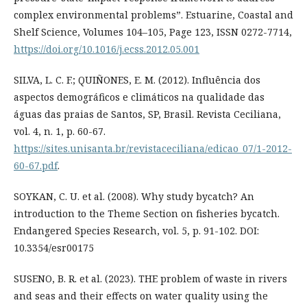
complex environmental problems”. Estuarine, Coastal and
Shelf Science, Volumes 104–105, Page 123, ISSN 0272-7714,
https://doi.org/10.1016/j.ecss.2012.05.001
SILVA, L. C. F.; QUIÑONES, E. M. (2012). Influência dos
aspectos demográficos e climáticos na qualidade das
águas das praias de Santos, SP, Brasil. Revista Ceciliana,
vol. 4, n. 1, p. 60-67.
https://sites.unisanta.br/revistaceciliana/edicao_07/1-2012-
60-67.pdf
.
SOYKAN, C. U. et al. (2008). Why study bycatch? An
introduction to the Theme Section on fisheries bycatch.
Endangered Species Research, vol. 5, p. 91-102. DOI:
10.3354/esr00175
SUSENO, B. R. et al. (2023). THE problem of waste in rivers
and seas and their effects on water quality using the