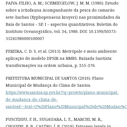
PAIVA-FILHO, A. M.; SCHMIEGELOW, J. M. M. (1986). Estudo
sobre a ictiofauna Acompanhante da pesca do camarão
sete-barbas (Xyphopenaeus kroyeri) nas proximidades da
Baía de Santos – SP. I – aspectos quantitativos. Boletim do
Instituto Oceanográfico, vol. 34, 1986. DOI: 10.1590/S0373-
55241986000100007
PEREIRA, C. D. S. et al. (2015). Metrópole e meio ambiente:
aplicação do modelo DPSIR na RMBS. Baixada Santista:
transformações na ordem urbana, p. 355–376.
PREFEITURA MUNICIPAL DE SANTOS (2016). Plano
Municipal de Mudança do Clima de Santos.
https://www.santos.sp.gov.br/?q=projeto/plano-municipal-
de-mudanca-do-clima-de-
santos#:~:text=O%20Plano%20Municipal%20de%20Mudan%C
PUSCEDDU, F. H., SUGAUARA, L. E., MARCHI, M. R.,
CHOUERI, R. B., CASTRO, Í. B. (2019). Estrogen levels in