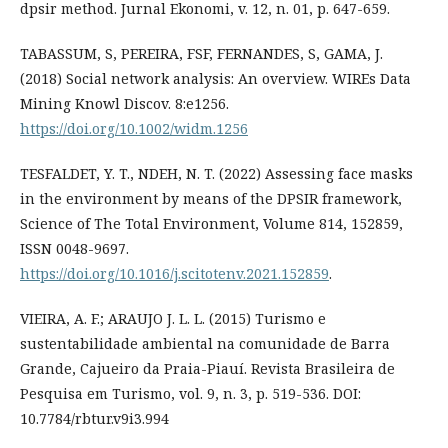
dpsir method. Jurnal Ekonomi, v. 12, n. 01, p. 647-659.
TABASSUM, S, PEREIRA, FSF, FERNANDES, S, GAMA, J.
(2018) Social network analysis: An overview. WIREs Data
Mining Knowl Discov. 8:e1256.
https://doi.org/10.1002/widm.1256
TESFALDET, Y. T., NDEH, N. T. (2022) Assessing face masks
in the environment by means of the DPSIR framework,
Science of The Total Environment, Volume 814, 152859,
ISSN 0048-9697.
https://doi.org/10.1016/j.scitotenv.2021.152859
.
VIEIRA, A. F.; ARAUJO J. L. L. (2015) Turismo e
sustentabilidade ambiental na comunidade de Barra
Grande, Cajueiro da Praia-Piauí. Revista Brasileira de
Pesquisa em Turismo, vol. 9, n. 3, p. 519-536. DOI:
10.7784/rbtur.v9i3.994