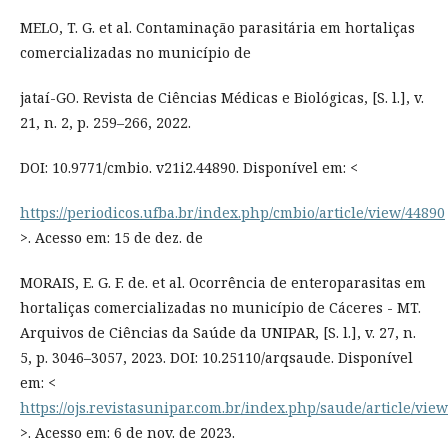
MELO, T. G. et al. Contaminação parasitária em hortaliças
comercializadas no município de
jataí-GO. Revista de Ciências Médicas e Biológicas, [S. l.], v.
21, n. 2, p. 259–266, 2022.
DOI: 10.9771/cmbio. v21i2.44890. Disponível em: <
https://periodicos.ufba.br/index.php/cmbio/article/view/44890
>. Acesso em: 15 de dez. de
MORAIS, E. G. F. de. et al. Ocorrência de enteroparasitas em
hortaliças comercializadas no município de Cáceres - MT.
Arquivos de Ciências da Saúde da UNIPAR, [S. l.], v. 27, n.
5, p. 3046–3057, 2023. DOI: 10.25110/arqsaude. Disponível
em: <
https://ojs.revistasunipar.com.br/index.php/saude/article/vie
>. Acesso em: 6 de nov. de 2023.