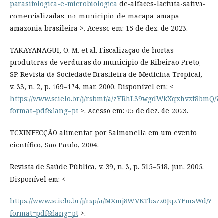
parasitologica-e-microbiologica
de-alfaces-lactuta-sativa-
comercializadas-no-municipio-de-macapa-amapa-
amazonia brasileira >. Acesso em: 15 de dez. de 2023.
TAKAYANAGUI, O. M. et al. Fiscalização de hortas
produtoras de verduras do município de Ribeirão Preto,
SP. Revista da Sociedade Brasileira de Medicina Tropical,
v. 33, n. 2, p. 169–174, mar. 2000. Disponível em: <
https://www.scielo.br/j/rsbmt/a/zYRhL39wgdWkXqxhvzf8bmQ/
format=pdf&lang=pt
>. Acesso em: 05 de dez. de 2023.
TOXINFECÇÃO alimentar por Salmonella em um evento
científico, São Paulo, 2004.
Revista de Saúde Pública, v. 39, n. 3, p. 515–518, jun. 2005.
Disponível em: <
https://www.scielo.br/j/rsp/a/MXmj8WVKTbszz6JqzYFmsWd/?
format=pdf&lang=pt
>.