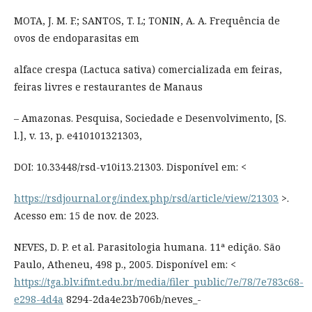
MOTA, J. M. F.; SANTOS, T. L; TONIN, A. A. Frequência de
ovos de endoparasitas em
alface crespa (Lactuca sativa) comercializada em feiras,
feiras livres e restaurantes de Manaus
– Amazonas. Pesquisa, Sociedade e Desenvolvimento, [S.
l.], v. 13, p. e410101321303,
DOI: 10.33448/rsd-v10i13.21303. Disponível em: <
https://rsdjournal.org/index.php/rsd/article/view/21303
>.
Acesso em: 15 de nov. de 2023.
NEVES, D. P. et al. Parasitologia humana. 11ª edição. São
Paulo, Atheneu, 498 p., 2005. Disponível em: <
https://tga.blv.ifmt.edu.br/media/filer_public/7e/78/7e783c68-
e298-4d4a
8294-2da4e23b706b/neves_-