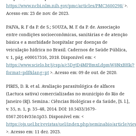
https://www.ncbi.nlm.nih.gov/pmc/articles/PMC3600298/
>.
Acesso em: 23 de nov. de 2023.
PAIVA, R. F da P. de S.; SOUZA, M. F. da P. de. Associação
entre condições socioeconômicas, sanitárias e de atenção
básica e a morbidade hospitalar por doenças de
veiculação hídrica no Brasil. Cadernos de Saúde Pública,
v. 1, pág. e00017316, 2018. Disponível em: <
https://www.scielo.br/j/csp/a/c3DgtD4MPBmxLdpmW8NxBHk/?
format=pdf&lang=pt
>. Acesso em: 09 de out. de 2020.
PIRES, D. R. et al. Avaliação parasitológica de alfaces
(Lactuca sativa) comercializadas no município do Rio de
Janeiro (RJ). Semina.: Ciências Biológicas e da Saúde, [S. l.],
v. 35, n. 1, p. 35–48, 2014. DOI: 10.5433/1679-
0367.2014v35n1p35. Disponível em: <
https://ojs.uel.br/revistas/uel/index.php/seminabio/article/vi
>. Acesso em: 11 dez. 2023.