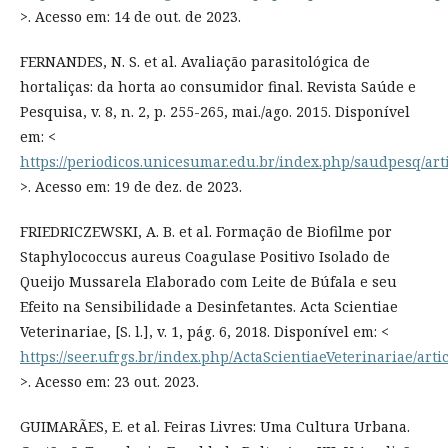
>. Acesso em: 14 de out. de 2023.
FERNANDES, N. S. et al. Avaliação parasitológica de
hortaliças: da horta ao consumidor final. Revista Saúde e
Pesquisa, v. 8, n. 2, p. 255-265, mai./ago. 2015. Disponível
em: <
https://periodicos.unicesumar.edu.br/index.php/saudpesq/art
>. Acesso em: 19 de dez. de 2023.
FRIEDRICZEWSKI, A. B. et al. Formação de Biofilme por
Staphylococcus aureus Coagulase Positivo Isolado de
Queijo Mussarela Elaborado com Leite de Búfala e seu
Efeito na Sensibilidade a Desinfetantes. Acta Scientiae
Veterinariae, [S. l.], v. 1, pág. 6, 2018. Disponível em: <
https://seer.ufrgs.br/index.php/ActaScientiaeVeterinariae/arti
>. Acesso em: 23 out. 2023.
GUIMARÃES, E. et al. Feiras Livres: Uma Cultura Urbana.