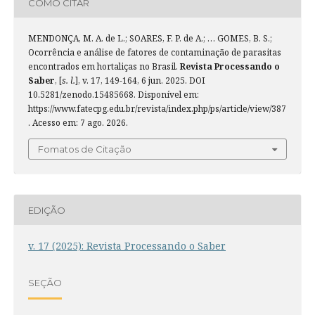
COMO CITAR
MENDONÇA, M. A. de L.; SOARES, F. P. de A.; … GOMES, B. S.;
Ocorrência e análise de fatores de contaminação de parasitas
encontrados em hortaliças no Brasil.
Revista Processando o
Saber
, [
s. l.
], v. 17, 149-164, 6 jun. 2025. DOI
10.5281/zenodo.15485668. Disponível em:
https://www.fatecpg.edu.br/revista/index.php/ps/article/view/387
. Acesso em: 7 ago. 2026.
Fomatos de Citação
EDIÇÃO
v. 17 (2025): Revista Processando o Saber
SEÇÃO