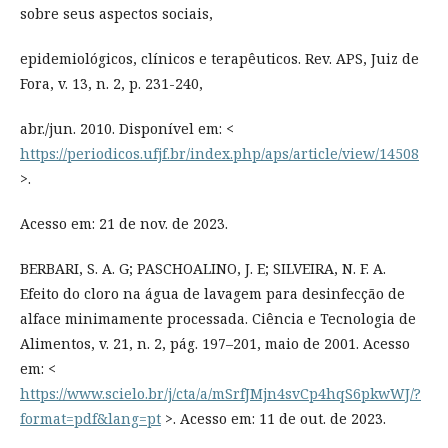
sobre seus aspectos sociais,
epidemiológicos, clínicos e terapêuticos. Rev. APS, Juiz de
Fora, v. 13, n. 2, p. 231-240,
abr./jun. 2010. Disponível em: <
https://periodicos.ufjf.br/index.php/aps/article/view/14508
>.
Acesso em: 21 de nov. de 2023.
BERBARI, S. A. G; PASCHOALINO, J. E; SILVEIRA, N. F. A.
Efeito do cloro na água de lavagem para desinfecção de
alface minimamente processada. Ciência e Tecnologia de
Alimentos, v. 21, n. 2, pág. 197–201, maio de 2001. Acesso
em: <
https://www.scielo.br/j/cta/a/mSrfJMjn4svCp4hqS6pkwWJ/?
format=pdf&lang=pt
>. Acesso em: 11 de out. de 2023.