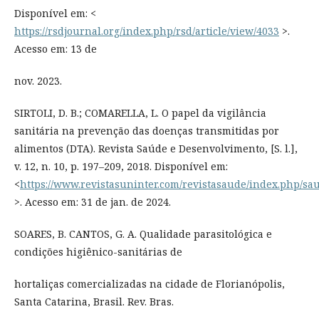
Disponível em: <
https://rsdjournal.org/index.php/rsd/article/view/4033
>.
Acesso em: 13 de
nov. 2023.
SIRTOLI, D. B.; COMARELLA, L. O papel da vigilância
sanitária na prevenção das doenças transmitidas por
alimentos (DTA). Revista Saúde e Desenvolvimento, [S. l.],
v. 12, n. 10, p. 197–209, 2018. Disponível em:
<
https://www.revistasuninter.com/revistasaude/index.php/sa
>. Acesso em: 31 de jan. de 2024.
SOARES, B. CANTOS, G. A. Qualidade parasitológica e
condições higiênico-sanitárias de
hortaliças comercializadas na cidade de Florianópolis,
Santa Catarina, Brasil. Rev. Bras.