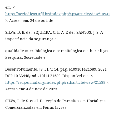
em: <
https://periodicos.ufjf.br/index.php/aps/article/view/14942
>. Acesso em: 24 de out. de
SILVA, D. B. da.; SIQUEIRA, C. E. A. F. de.; SANTOS, J. S. A
importância da segurança e
qualidade microbiológica e parasitológica em hortaliças.
Pesquisa, Sociedade e
Desenvolvimento, [S. l.], v. 14, pág. e109101421589, 2021.
DOI: 10.33448/rsd v10i14.21589. Disponível em: <
https://rsdjournal.org/index.php/rsd/article/view/21589
>.
Acesso em: 4 de nov. de 2023.
SILVA, J. de S. et al. Detecção de Parasitos em Hortaliças
Comercializadas em Feiras Livres