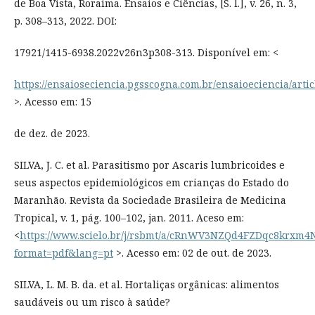
de Boa Vista, Roraima. Ensaios e Ciências, [S. l.], v. 26, n. 3,
p. 308–313, 2022. DOI:
17921/1415-6938.2022v26n3p308-313. Disponível em: <
https://ensaioseciencia.pgsscogna.com.br/ensaioeciencia/arti
>. Acesso em: 15
de dez. de 2023.
SILVA, J. C. et al. Parasitismo por Ascaris lumbricoides e
seus aspectos epidemiológicos em crianças do Estado do
Maranhão. Revista da Sociedade Brasileira de Medicina
Tropical, v. 1, pág. 100–102, jan. 2011. Aceso em:
<
https://www.scielo.br/j/rsbmt/a/cRnWV3NZQd4FZDqc8krxm4N
format=pdf&lang=pt
>. Acesso em: 02 de out. de 2023.
SILVA, L. M. B. da. et al. Hortaliças orgânicas: alimentos
saudáveis ou um risco à saúde?