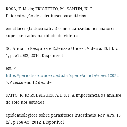
ROSA, T. M. da; FRIGHETTO, M.; SANTIN, N. C.
Determinação de estruturas parasitárias
em alfaces (lactuca sativa) comercializadas nos maiores
supermercados na cidade de videira -
SC. Anuário Pesquisa e Extensão Unoesc Videira, [S. l.], v.
1, p. e12032, 2016. Disponível
em: <
https://periodicos.unoesc.edu.br/apeuv/article/view/12032
>. Acesso em: 12 dez. de
SAITO, K. R.; RODRIGUES, A. F. S. F. A importância da análise
do solo nos estudos
epidemiológicos sobre parasitoses intestinais. Rev. APS. 15
(2), p.158-63, 2012. Disponível