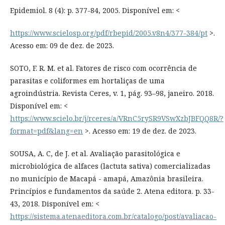
Epidemiol. 8 (4): p. 377-84, 2005. Disponível em: <
https://www.scielosp.org/pdf/rbepid/2005.v8n4/377-384/pt
>.
Acesso em: 09 de dez. de 2023.
SOTO, F. R. M. et al. Fatores de risco com ocorrência de
parasitas e coliformes em hortaliças de uma
agroindústria. Revista Ceres, v. 1, pág. 93–98, janeiro. 2018.
Disponível em: <
https://www.scielo.br/j/rceres/a/VRnC5rySR9VSwXzbJBFQQ8R/?
format=pdf&lang=en
>. Acesso em: 19 de dez. de 2023.
SOUSA, A. C, de J. et al. Avaliação parasitológica e
microbiológica de alfaces (lactuta sativa) comercializadas
no município de Macapá - amapá, Amazônia brasileira.
Princípios e fundamentos da saúde 2. Atena editora. p. 33-
43, 2018. Disponível em: <
https://sistema.atenaeditora.com.br/catalogo/post/avaliacao-