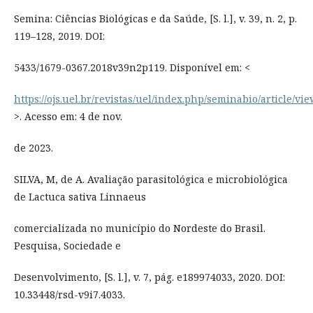
Semina: Ciências Biológicas e da Saúde, [S. l.], v. 39, n. 2, p.
119–128, 2019. DOI:
5433/1679-0367.2018v39n2p119. Disponível em: <
https://ojs.uel.br/revistas/uel/index.php/seminabio/article/vi
>. Acesso em: 4 de nov.
de 2023.
SILVA, M, de A. Avaliação parasitológica e microbiológica
de Lactuca sativa Linnaeus
comercializada no município do Nordeste do Brasil.
Pesquisa, Sociedade e
Desenvolvimento, [S. l.], v. 7, pág. e189974033, 2020. DOI:
10.33448/rsd-v9i7.4033.