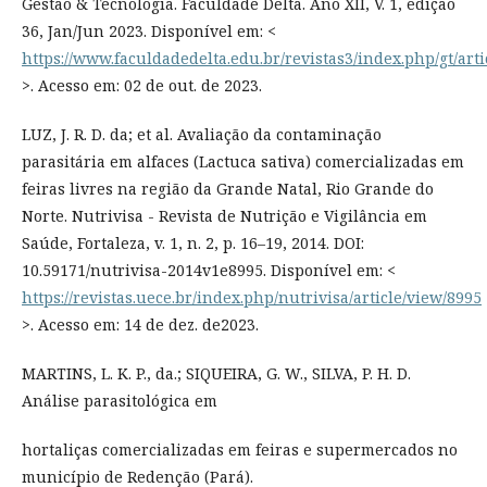
Gestão & Tecnologia. Faculdade Delta. Ano XII, V. 1, edição
36, Jan/Jun 2023. Disponível em: <
https://www.faculdadedelta.edu.br/revistas3/index.php/gt/arti
>. Acesso em: 02 de out. de 2023.
LUZ, J. R. D. da; et al. Avaliação da contaminação
parasitária em alfaces (Lactuca sativa) comercializadas em
feiras livres na região da Grande Natal, Rio Grande do
Norte. Nutrivisa - Revista de Nutrição e Vigilância em
Saúde, Fortaleza, v. 1, n. 2, p. 16–19, 2014. DOI:
10.59171/nutrivisa-2014v1e8995. Disponível em: <
https://revistas.uece.br/index.php/nutrivisa/article/view/8995
>. Acesso em: 14 de dez. de2023.
MARTINS, L. K. P., da.; SIQUEIRA, G. W., SILVA, P. H. D.
Análise parasitológica em
hortaliças comercializadas em feiras e supermercados no
município de Redenção (Pará).