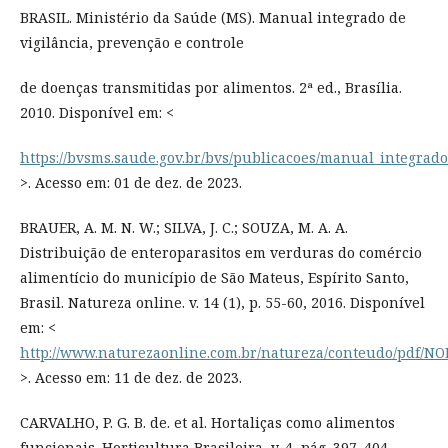
BRASIL. Ministério da Saúde (MS). Manual integrado de
vigilância, prevenção e controle
de doenças transmitidas por alimentos. 2ª ed., Brasília.
2010. Disponível em: <
https://bvsms.saude.gov.br/bvs/publicacoes/manual_integrad
>. Acesso em: 01 de dez. de 2023.
BRAUER, A. M. N. W.; SILVA, J. C.; SOUZA, M. A. A.
Distribuição de enteroparasitos em verduras do comércio
alimentício do município de São Mateus, Espírito Santo,
Brasil. Natureza online. v. 14 (1), p. 55-60, 2016. Disponível
em: <
http://www.naturezaonline.com.br/natureza/conteudo/pdf/NO
>. Acesso em: 11 de dez. de 2023.
CARVALHO, P. G. B. de. et al. Hortaliças como alimentos
funcionais. Horticultura Brasileira, v. 4, pág. 397–404,