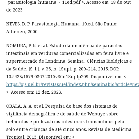
_parasitologia_humana_-_11ed.pdf >. Acesso em: 18 de out.
de 2023.
NEVES. D. P. Parasitologia Humana. 10.ed. São Paulo:
Atheneu, 2000.
NOMURA, P. R. et al. Estudo da incidência de parasitas
intestinais em verduras comercializadas em feira livre e
supermercado de Londrina. Semina.: Ciências Biológicas e
da Saúde, [S. l.], v. 36, n. 1Supl, p. 209–214, 2015. DOI:
10.5433/1679 0367.2015v36n1Suplp209. Disponível em: <
https://ojs.uel.br/revistas/uel/index.php/seminabio/article/vi
>. Acesso em: 12 dez. 2023.
OBALA, A. A. et al. Pesquisa de base dos sistemas de
vigilância demográfica e de saúde de Webuye sobre
helmintos e protozoários intestinais transmitidos pelo
solo entre crianças de até cinco anos. Revista de Medicina
Tropical, 2013. Disponível em: <