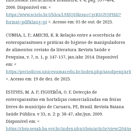
2006. Disponível em: <
https://www.scielo.br/j/hb/a/L9XJQSJkrsncCgrKSGYQPHd/?
format=pdf&lang=pt
>. Acesso em: 05 de out. de 2023.
CUNHA, L. F.; AMICHI, K. R. Relação entre a ocorrência de
enteroparasitoses e práticas de higiene de manipuladores
de alimentos: revisão da literatura. Revista Saúde e
Pesquisa, v. 7, n. 1, p. 147-157, jan./abr. 2014. Disponível
em: <
https://periodicos.unicesumar.edu.br/index.php/saudpesq/art
>. Acesso em: 19 de dez. de 2023.
ESTEVES, M. A. F; FIGUERÔA, O. E. Detecção de
enteroparasitas em hortaliças comercializadas em feiras
livres do município de Caruaru, PE, Brasil. Revista Baiana
Saúde Pública. v 33, n. 2: p. 38-47, abr./jun. 2009.
Disponível em: <
https://rbsp.sesab.ba.gov.br/index.php/rbsp/article/view/204/p