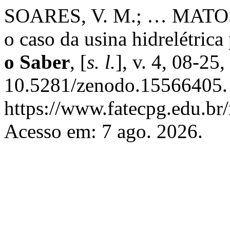
SOARES, V. M.; … MATOS, J
o caso da usina hidrelétrica
o Saber
, [
s. l.
], v. 4, 08-25
10.5281/zenodo.15566405. 
https://www.fatecpg.edu.br/
Acesso em: 7 ago. 2026.