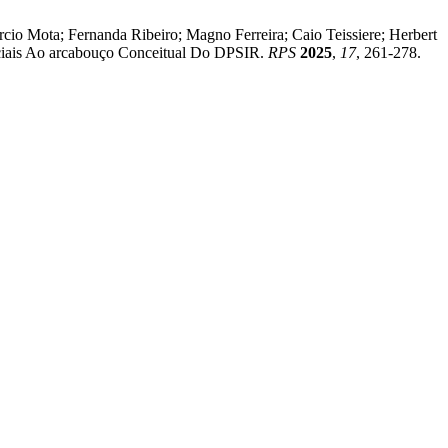
io Mota; Fernanda Ribeiro; Magno Ferreira; Caio Teissiere; Herbert
Sociais Ao arcabouço Conceitual Do DPSIR.
RPS
2025
,
17
, 261-278.